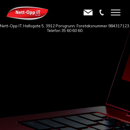
Nett-Opp IT. Hallsgate 5, 3912 Porsgrunn. Foretaksnummer 984317123.
Telefon
35 60 60 60
.