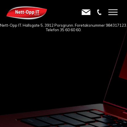
Nett-Opp IT. Hallsgate 5, 3912 Porsgrunn. Foretaksnummer 984317123.
Telefon
35 60 60 60
.