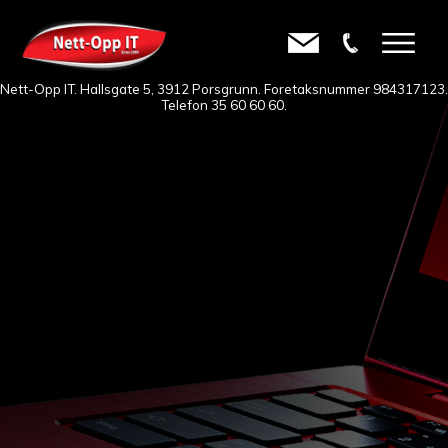
Nett-Opp IT. Hallsgate 5, 3912 Porsgrunn. Foretaksnummer 984317123.
Telefon
35 60 60 60
.