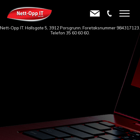
Nett-Opp IT. Hallsgate 5, 3912 Porsgrunn. Foretaksnummer 984317123.
Telefon
35 60 60 60
.